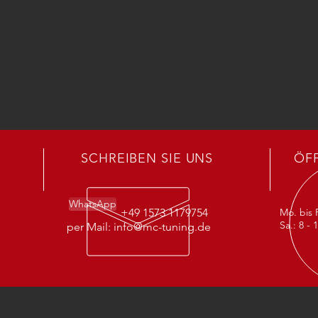
SCHREIBEN SIE UNS
ÖF
WhatsApp
+49 1573 1179754
Mo. bis F
Sa.: 8 - 
per Mail:
info@mc-tuning.de