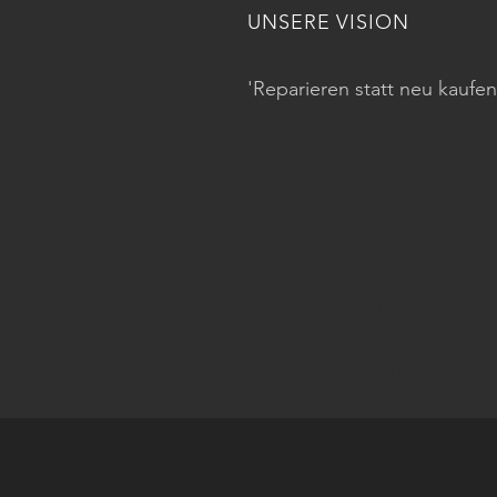
UNSERE VISION
'Reparieren statt neu kaufen
Heßlerstraße 121,
45329 Essen,
Nordrhein-Westfalen